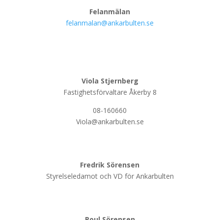
Felanmälan
felanmalan@ankarbulten.se
Viola Stjernberg
Fastighetsförvaltare Åkerby 8
08-160660
Viola@ankarbulten.se
Fredrik Sörensen
Styrelseledamot och VD för Ankarbulten
Poul Sörensen